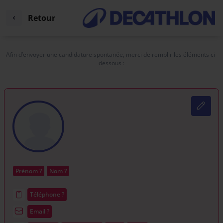
Retour
Afin d’envoyer une candidature spontanée, merci de remplir les éléments ci-
dessous :
Prénom ?
Nom ?
Téléphone ?
Email ?