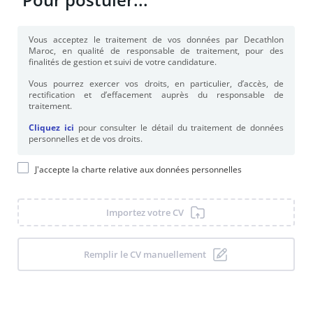
Ajouter vos compétences
Vous acceptez le traitement de vos données par Decathlon
Maroc, en qualité de responsable de traitement, pour des
finalités de gestion et suivi de votre candidature.
Vous pourrez exercer vos droits, en particulier, d’accès, de
Formations
rectification et d’effacement auprès du responsable de
traitement.
Cliquez ici
pour consulter le détail du traitement de données
personnelles et de vos droits.
Indiquer un niveau d’études
J'accepte la charte relative aux données personnelles
Ajouter une formation
Importez votre CV
Remplir le CV manuellement
Personnalité &
valeurs
*