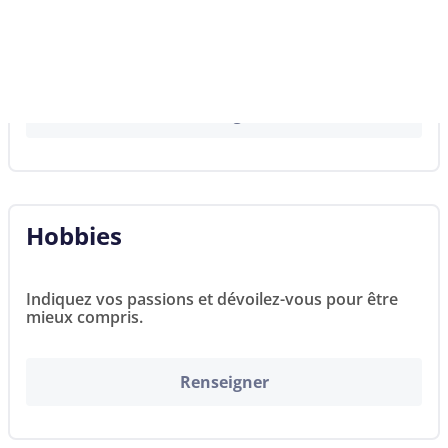
Vous n’avez pas encore renseigné vos traits de
personnalité et vos valeurs.
Renseigner
Hobbies
Indiquez vos passions et dévoilez-vous pour être
mieux compris.
Renseigner